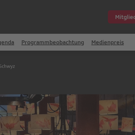
Mitgli
genda
Programmbeobachtung
Medienpreis
Schwyz